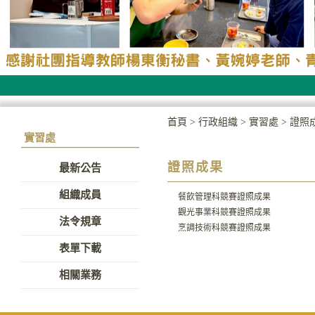
首頁
>
行政組織
>
實習處
>
證照
實習處
證照成果
最新公告
組織成員
餐飲管理科競賽證照成果
觀光事業科競賽
證照
成果
法令規章
烹調技術科競賽
證照
成果
表單下載
相關業務