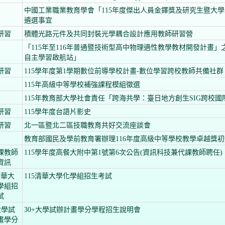
中國工業職業教育學會「115年度傑出人員金鐸獎及研究生暨大
遴選事宜
研習
積體光路元件及共同封裝光學耦合設計應用教師研習營
「115年至116年普通暨技術型高中物理適性教學教材開發計畫」
自主學習啟航站」
研習
115學年度第1學期數位前導學校計畫-數位學習跨校教師共備社群
115年高級中等學校補強課程模組徵選
115年教育部大學社會責任「跨海共學：臺日地方創生SIG跨校國
研習
115學年度台語片影史
研習
北一區暨北二區技職教育共好交流座談會
教育部國民及學前教育署辦理116年度高級中等學校教學卓越獎
課教師
115學年度高餐大附中第1號第6次公告(資訊科技兼代課教師聘任)
資訊
清華大
115清華大學化學組招生考試
學組招
試
大學試
30+大學試辦計畫學分學程招生說明會
畫學分