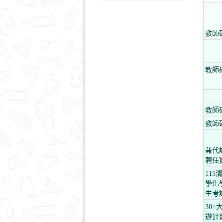
教師
教師
教師
教師
兼代
聘任
115
學化
生考
30+
辦計