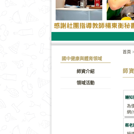
首頁
國中健康與體育領域
師
師資介紹
領域活動
轉知
為
網(h
蔡老
授課