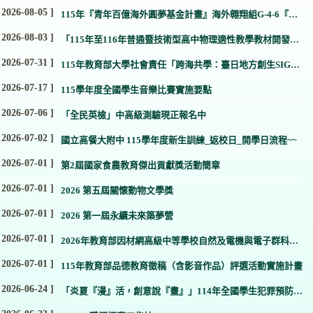
 2026-08-05 ]
115年『青年百億海外圓夢基金計畫』海外翱翔組G-4-6『健
康學一下』澳洲塔斯馬尼亞大學參訪活動成果發表會
 2026-08-03 ]
「115年至116年普通暨技術型高中物理適性教學教材開發計
畫」之「物理暑假自主學習啟航站」
 2026-07-31 ]
115年教育部大學社會責任「跨海共學：臺日地方創生SIG跨
校國際論壇」
 2026-07-17 ]
115學年度全國學生音樂比賽實施要點
 2026-07-06 ]
「全民英檢」中高級測驗現正報名中
 2026-07-02 ]
國立高餐大附中 115學年度新生訓練_返校日_開學日流程~~
 2026-07-01 ]
第2屆國家食農教育傑出貢獻獎活動簡章
 2026-07-01 ]
2026 第五屆關懷動物文學獎
 2026-07-01 ]
2026 第一屆永續未來築夢營
 2026-07-01 ]
2026年教育部因材網高級中等學校自然及電機與電子群科等
科目"暑假自主學習"活動訊息
 2026-07-01 ]
115年教育部品德教育徵稿（含影音作品）評選活動實施計畫
 2026-06-24 ]
「炎夏『漫』活，創意說『畫』」114年全國學生犯罪預防漫
畫與創意短片徵件活動