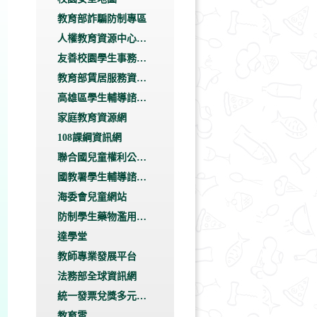
專區
教育部詐騙防制專區
人權教育資源中心網
站
友善校園學生事務與
輔導工作資訊網
教育部賃居服務資訊
網
高雄區學生輔導諮商
中心駐點學校
家庭教育資源網
108課綱資訊網
聯合國兒童權利公約
資訊網
國教署學生輔導諮商
中心
海委會兒童網站
防制學生藥物濫用資
源網
達學堂
教師專業發展平台
法務部全球資訊網
統一發票兌獎多元服
務專區
教育雲