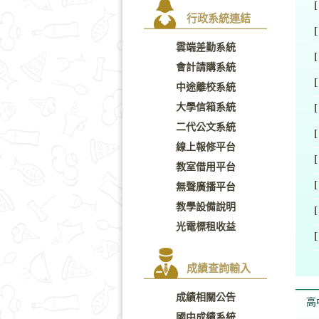
[
行政系統連結
[
雲端差勤系統
[
會計請購系統
[
中途離校系統
大學信箱系統
[
二代公文系統
[
線上報修平台
[
教室借用平台
[
無聲廣播平台
教學設備說明
[
光電標租收益
[
成績查詢輸入
成績相關公告
高
國中成績系統