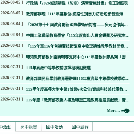
 2026-08-05 ]
行政院「2026城鎮韌性（防空）演習實施計畫」修正對照表
 2026-08-05 ]
教育部辦理「115年度數位/網路性別暴力防治短影音暨海報
繪畫比賽」延長徵件時間至115年9月7日(星期一)
 2026-08-04 ]
「2026第十七屆教育創新國際學術研討會——多元協作與永
續共好～從科技創新到人本實踐的教育新視野」徵稿資訊
 2026-08-04 ]
中國工業職業教育學會「115年度傑出人員金鐸獎及研究生暨
大學生論文獎」遴選事宜
 2026-08-03 ]
「115年至116年普通暨技術型高中物理適性教學教材開發計
畫」之「物理暑假自主學習啟航站」
 2026-08-03 ]
轉知教育部教師諮商輔導支持中心115年度教師節系列「雲支
持線上講座」實施計畫
 2026-07-31 ]
115年高級中等學校補強課程模組徵選
 2026-07-31 ]
教育部國民及學前教育署辦理116年度高級中等學校教學卓越
獎初選實施計畫
 2026-07-31 ]
115學年度高餐大附中第1號第6次公告(資訊科技兼代課教師
聘任)
 2026-07-31 ]
115年度「教育部表揚人權及轉型正義教育推展貢獻獎」實施
計畫
More...
中活動
高中競賽
國中活動
國中競賽