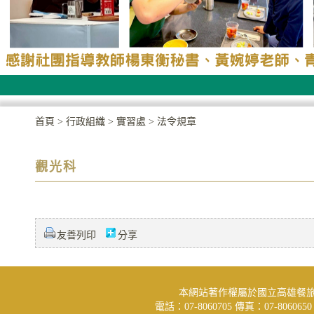
首頁
>
行政組織
>
實習處
>
法令規章
觀光科
友善列印
分享
本網站著作權屬於國立高雄餐
電話：07-8060705 傳真：07-806