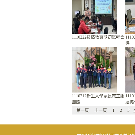
1110222技藝教育期初鑑輔會
11
導
1110212新生入學家長志工服
11
團照
展協
第一頁
上一頁
1
2
3