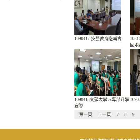
1090417 技藝教育遴輔會
108
回娘
1090413文藻大學五專部升學
109
宣導
第一頁
上一頁
7
8
9