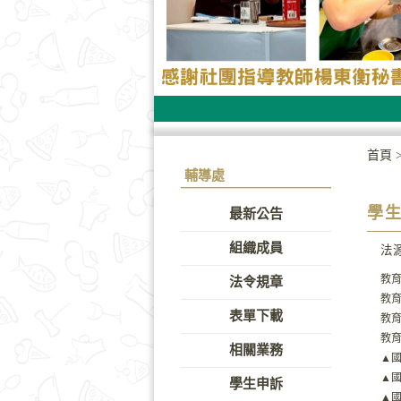
首頁
輔導處
學
最新公告
組織成員
法
教
法令規章
教
表單下載
教
教育
相關業務
▲
▲
學生申訴
▲