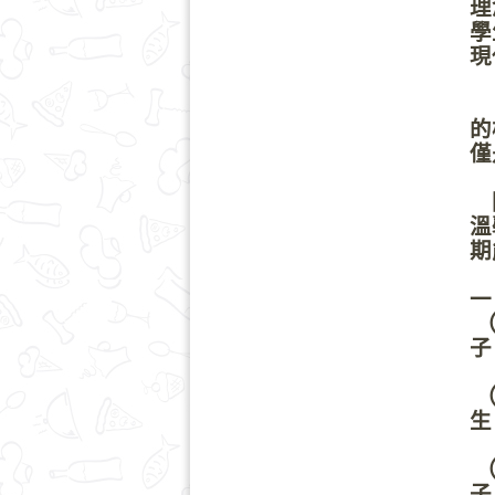
理
學
現
期
的
僅
因
溫
期
一
（
子
（
生
多
（
子