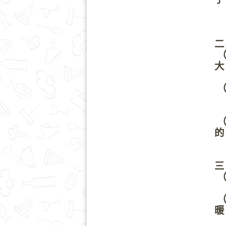
的
活
二
（
大
讓
（
學
（
的
環
三
（
倫
（
暖
真