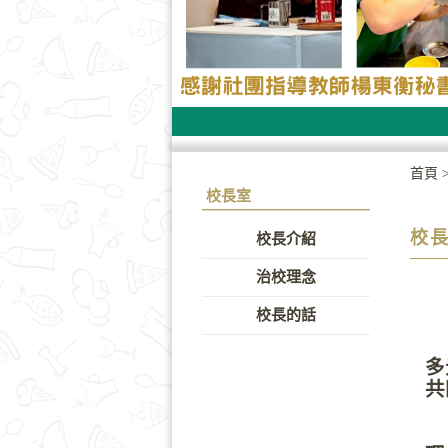
首頁
校長室
校
校長介紹
治校理念
校長的話
學
多
共
隨