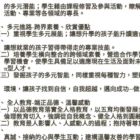
多元潛能；學生藉由課程修習及參與活動，瞭解
動、專業等各領域的專長。
、 多元進路-跨界素養、欣賞優點
一）重視學生多元展能；讓想升學的孩子能升讀適
、
想就業的孩子習得帶得走的專業技能。
二）培養學生橫向整合的跨領域素養，營造合作學
習機會，使學生具備足以適應現在生活及面對未
π型人才。
三）發掘孩子的多元智能，同樣重視每種智力，塑
境，讓孩子找到自信，自我超越，邁向成功─做
、 全人教育-端正品德、溫馨感動
一）以品德教育落實全人格教育，以五育均衡發展
理教育切入，強調從自我概念、健全人格到圓融
二）教育是人影響人、人感動人的過程；抱持著尊
、
誠、接納的心與學生互動；建構溫馨友善的學習