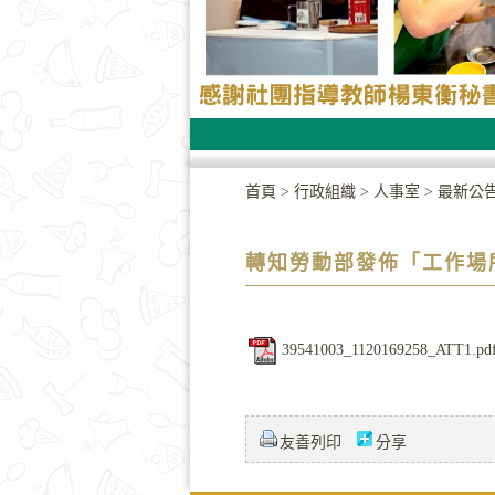
首頁
>
行政組織
>
人事室
>
最新公
轉知勞動部發佈「工作場
39541003_1120169258_ATT1.pd
友善列印
分享