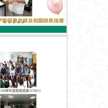
106學年度龍鳳還巢1070815