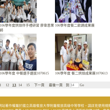
106學年度烘焙伴手禮研習 廖韋恩業
106學年度餐二飲調成果展
師
106學年度 中餐選手選拔1070615
106學年度 餐二烘焙成果展1070613
13
1
12
14
15
下一頁
最後一頁
到
Go
網站著作權屬於國立高雄餐旅大學附屬餐旅高級中等學校，請詳見使用規